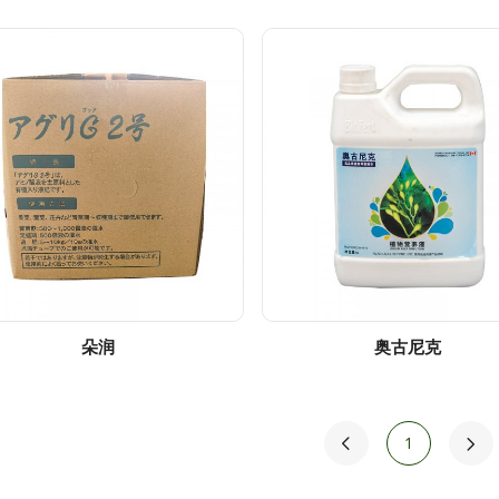
朵润
奥古尼克
1