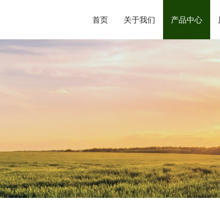
首页
关于我们
产品中心
公司简介
大量元素水溶肥
日本
国外货运
有机水溶肥
西班牙
大量元素液体氮肥
意大利
中量元素颗粒肥
加拿大
微量元素水溶肥
韩国
中量元素液体肥